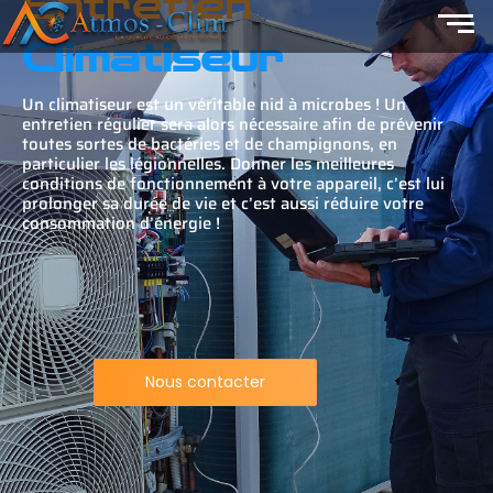
Entretien
Climatiseur
Un climatiseur est un véritable nid à microbes ! Un
entretien régulier sera alors nécessaire afin de prévenir
toutes sortes de bactéries et de champignons, en
particulier les légionnelles. Donner les meilleures
conditions de fonctionnement à votre appareil, c’est lui
prolonger sa durée de vie et c’est aussi réduire votre
consommation d’énergie !
Nous contacter