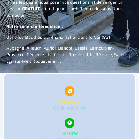
N’hésitez pas à nous poser vos questions et demander un
devis
« GRATUIT »
en cliquant sur le lien ci-dessous Nous
contacter
Notre zone d’intervention :
Dans les Bouches-du-Rhône (13) et dans le Var (83)
Aubagne, Allauch, Auriol, Bandol, Cassis, Carnoux-en-
Provence, Gémenos, La Ciotat, Roquefort-la-Bédoule, Saint-
Cyr-sur-Mer, Roquevaire. . .
Téléphone
07 81 48 11 74
Horaires