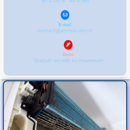
8h à 12h et 14h à 18h
E-mail
contact@atmos-clim.fr
Devis
"Gratuit" en 48h au maximum